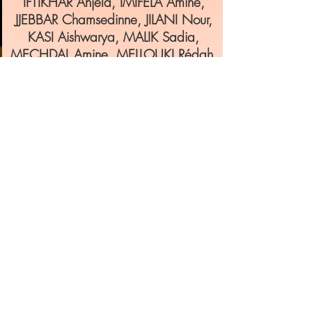
IFTIKHAR Anjela, IMIFELA Amine,
JJEBBAR Chamsedinne, JILANI Nour,
KASI Aishwarya, MALIK Sadia,
MECHDAL Amine, MELLOUKI Rédah,
MEROUFEL Yamina, MOALLA Fedy,
MOUSSAOUI Amel, OTIORO EDET
Mike, SAKINE Magou, SAVANE
Djamilatou, SEHIL MYRIAME,
SIKYUREK Nureelif, SY Khadidia,
TOURE Lindsay, VIJAYAKUMAR
Yathuja, YAHIA Firas,
YOGAMOORTHY Arun, WU Loïc