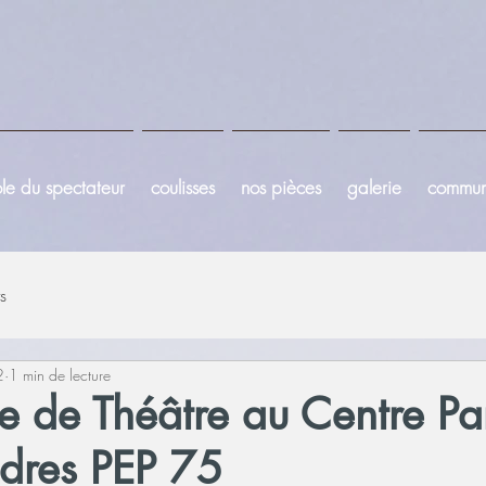
le du spectateur
coulisses
nos pièces
galerie
commun
s
2
1 min de lecture
e de Théâtre au Centre Pa
dres PEP 75