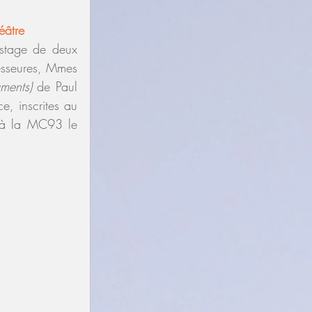
éâtre
 stage de deux 
esseures, Mmes 
gments) 
de Paul 
, inscrites au 
 à la MC93 le 