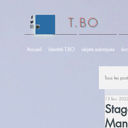
T.BO
Accueil
Identité T.BO
objets scéniques
éco
Tous les post
13 févr. 202
Stag
Man