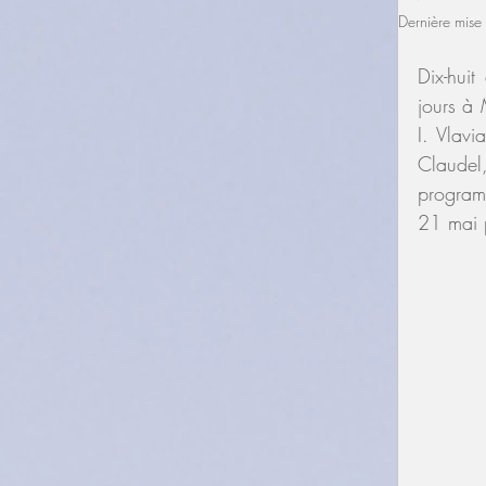
Dernière mise 
Dix-huit
jours à 
I. Vlavi
Claudel,
program
21 mai p