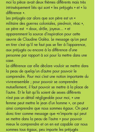
moi la pièce avait deux thèmes différents mais très
intrinsèquement liés qui sont « les préjugés » et « la
différence ».
Les préjugés car alors que son père est un «
militaire des guerres coloniales, pied-noir, réac »,
ce père est « doux, drôle, joyeux... » et
apparemment la source d’inspiration pour cette
œuvre de Claudine Galéa. Le message qu’on peut
en tirer c’est qu’il ne faut pas se fier à l’apparence,
aux préjugés ou encore à la différence d’une
personne par rapport à soi pour la mettre dans une
case.
La différence car elle déclare vouloir se mettre dans
la peau de quelqu’un d’autre pour pouvoir le
comprendre. Pour moi c’est une notion importante du
vivre-ensemble ; pour pouvoir se comprendre
mutuellement, il faut pouvoir se mettre à la place de
l’autre. Et le fait qu’ils soient de sexes différents
n’est pas un détail négligeable pour moi, « une
femme peut mettre le jean d’un homme », on peut
ainsi comprendre que nous sommes égaux. On peut
donc tirer comme message que «n’importe qui peut
se mettre dans la peau de l’autre » pour pouvoir
mieux le comprendre et on en est capable car nous
sommes tous égaux, peu importe les préjugés