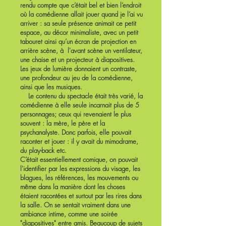
rendu compte que c’était bel et bien l’endroit
où la comédienne allait jouer quand je l’ai vu
arriver : sa seule présence animait ce petit
espace, au décor minimaliste, avec un petit
tabouret ainsi qu’un écran de projection en
arrière scène, à l'avant scène un ventilateur,
une chaise et un projecteur à diapositives.
Les jeux de lumière donnaient un contraste,
une profondeur au jeu de la comédienne,
ainsi que les musiques.
Le contenu du spectacle était très varié, la
comédienne à elle seule incarnait plus de 5
personnages; ceux qui revenaient le plus
souvent : la mère, le père et la
psychanalyste. Donc parfois, elle pouvait
raconter et jouer : il y avait du mimodrame,
du play-back etc.
C’était essentiellement comique, on pouvait
l'identifier par les expressions du visage, les
blagues, les références, les mouvements ou
même dans la manière dont les choses
étaient racontées et surtout par les rires dans
la salle. On se sentait vraiment dans une
ambiance intime, comme une soirée
"diapositives" entre amis. Beaucoup de sujets