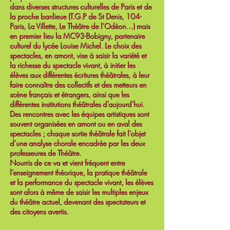
dans diverses structures culturelles de Paris et de
la proche banlieue (T.G.P de St Denis, 104-
Paris, La Villette, Le Théâtre de l’Odéon…) mais
en premier lieu la MC93-Bobigny, partenaire
culturel du lycée Louise Michel. Le choix des
spectacles, en amont, vise à saisir la variété et
la richesse du spectacle vivant, à initier les
élèves aux différentes écritures théâtrales, à leur
faire connaître des collectifs et des metteurs en
scène français et étrangers, ainsi que les
différentes institutions théâtrales d’aujourd’hui.
Des rencontres avec les équipes artistiques sont
souvent organisées en amont ou en aval des
spectacles ; chaque sortie théâtrale fait l’objet
d’une analyse chorale encadrée par les deux
professeures de Théâtre.
Nourris de ce va et vient fréquent entre
l’enseignement théorique, la pratique théâtrale
et la performance du spectacle vivant, les élèves
sont alors à même de saisir les multiples enjeux
du théâtre actuel, devenant des spectateurs et
des citoyens avertis.