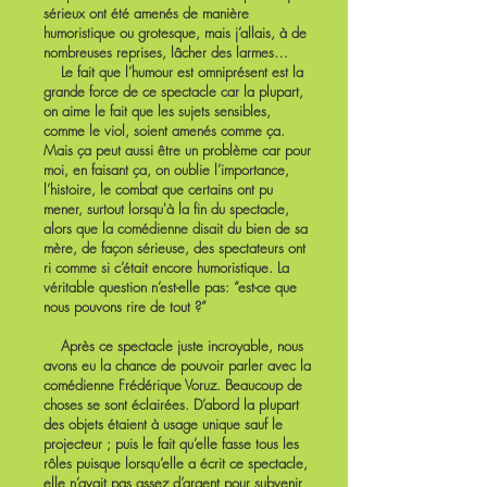
sérieux ont été amenés de manière
humoristique ou grotesque, mais j’allais, à de
nombreuses reprises, lâcher des larmes…
Le fait que l’humour est omniprésent est la
grande force de ce spectacle car la plupart,
on aime le fait que les sujets sensibles,
comme le viol, soient amenés comme ça.
Mais ça peut aussi être un problème car pour
moi, en faisant ça, on oublie l’importance,
l’histoire, le combat que certains ont pu
mener, surtout lorsqu'à la fin du spectacle,
alors que la comédienne disait du bien de sa
mère, de façon sérieuse, des spectateurs ont
ri comme si c’était encore humoristique. La
véritable question n’est-elle pas: “est-ce que
nous pouvons rire de tout ?”
Après ce spectacle juste incroyable, nous
avons eu la chance de pouvoir parler avec la
comédienne Frédérique Voruz. Beaucoup de
choses se sont éclairées. D’abord la plupart
des objets étaient à usage unique sauf le
projecteur ; puis le fait qu’elle fasse tous les
rôles puisque lorsqu’elle a écrit ce spectacle,
elle n’avait pas assez d’argent pour subvenir