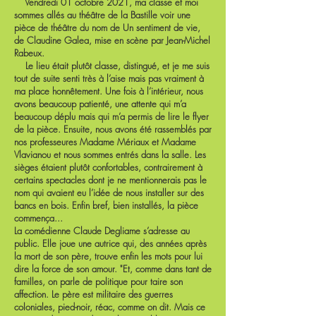
Vendredi 01 octobre 2021, ma classe et moi
sommes allés au théâtre de la Bastille voir une
pièce de théâtre du nom de Un sentiment de vie,
de Claudine Galea, mise en scène par Jean-Michel
Rabeux.
Le lieu était plutôt classe, distingué, et je me suis
tout de suite senti très à l’aise mais pas vraiment à
ma place honnêtement. Une fois à l’intérieur, nous
avons beaucoup patienté, une attente qui m’a
beaucoup déplu mais qui m’a permis de lire le flyer
de la pièce. Ensuite, nous avons été rassemblés par
nos professeures Madame Mériaux et Madame
Vlavianou et nous sommes entrés dans la salle. Les
sièges étaient plutôt confortables, contrairement à
certains spectacles dont je ne mentionnerais pas le
nom qui avaient eu l’idée de nous installer sur des
bancs en bois. Enfin bref, bien installés, la pièce
commença...
La comédienne Claude Degliame s’adresse au
public. Elle joue une autrice qui, des années après
la mort de son père, trouve enfin les mots pour lui
dire la force de son amour. "Et, comme dans tant de
familles, on parle de politique pour taire son
affection. Le père est militaire des guerres
coloniales, pied-noir, réac, comme on dit. Mais ce