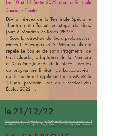
Les 10 et 11 février 2022 pour la Terminale
Spécialité Théâtre
Dix-huit élèves de la Terminale Spécialité
Théâtre ont effectué un stage de deux
jours à Mandres les Roses (PEP75)
. Sous la direction de leurs professeures,
Mmes I. Vlavianou et A. Mériaux, ils ont
répété Le Soulier de satin (Fragments) de
Paul Claudel, adaptation de la Première
et Deuxième Journée de la pièce, inscrites
au programme limitatif du baccalauréat,
qu’ils monteront également à la MC93 le
21 mai prochain, lors du « Festival des
Écoles 2022 ».
le 21/12/22
https://www.bondyblog.fr/reportages/les-lyceens-la-ministre-et-lancien-truand/?
fbclid=IwAR1HjbICiirgIY-npg41YfvK_3CVh7K5qrYVg57cHzbJFXJbPAQxlv9y2Sk