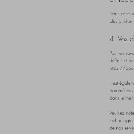
Dans cette s
plus d'infor
4. Vos c
Pour en savo
définis et d
https://abo
Il est égale
paramètres 
dans le me
Veuillez not
technologies
de nos servi