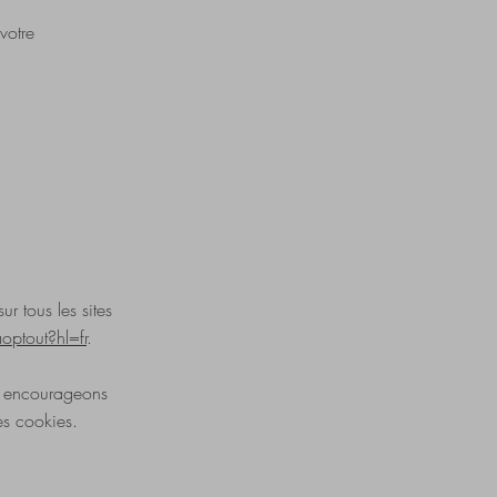
votre
r tous les sites
ptout?hl=fr
.
us encourageons
es cookies.