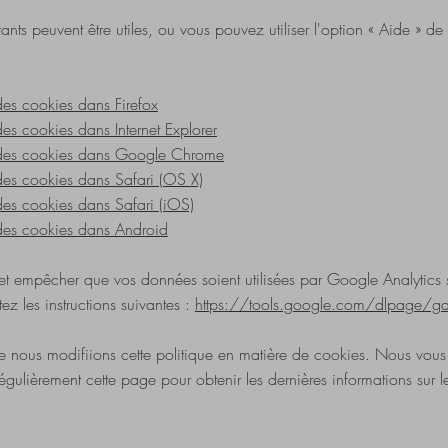
vants peuvent être utiles, ou vous pouvez utiliser l'option
«
Aide
»
de 
des cookies dans Firefox
es cookies dans Internet Explorer
 des cookies dans Google Chrome
des cookies dans Safari (OS X)
des cookies dans Safari (iOS)
des cookies dans Android
 et empêcher que vos données soient utilisées par Google Analytics su
ez les instructions suivantes :
https://tools.google.com/dlpage/gao
ue nous modifiions cette politique en matière de cookies. Nous vo
régulièrement cette page pour obtenir les dernières informations sur l