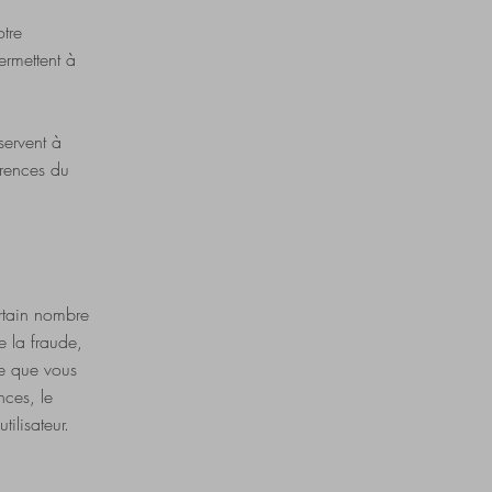
otre
ermettent à
servent à
érences du
ertain nombre
e la fraude,
ice que vous
nces, le
tilisateur.