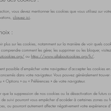
ection, vous devez mentionner les cookies que vous utilisez sur votre
mations,
cliquez ici
.
hoix :
ir plus sur les cookies, notamment sur la manière de voir quels cook
e comprendre comment les gérer, les supprimer ou les bloquer, visite
utcookies.org/
ou
https://www.allaboutcookies.org/fr/
.
ment possible d'empêcher votre navigateur d'accepter les cookies en 
concernés dans votre navigateur. Vous pouvez généralement trouver
nu
«
Options
»
ou
«
Préférences
»
de votre navigateur.
er que la suppression de nos cookies ou la désactivation de futurs 
 de suivi pourront vous empêcher d'accéder à certaines zones ou fo
ces, ou pourront autrement affecter négativement votre expérience d'ut