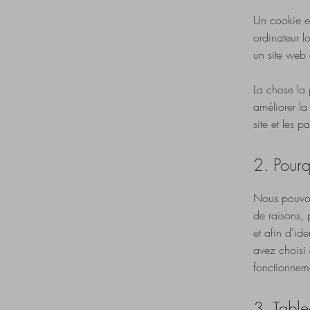
Un cookie est
ordinateur l
un site web d
La chose la 
améliorer la
site et les p
2. Pourq
Nous pouvons
de raisons, 
et afin d'ide
avez choisi 
fonctionnemen
3. Table