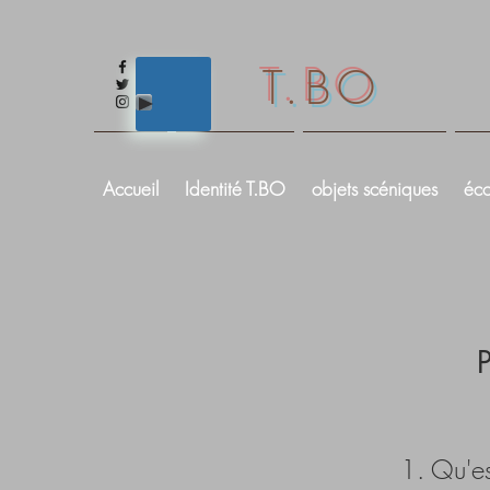
T.BO
Accueil
Identité T.BO
objets scéniques
éco
1. Qu'es