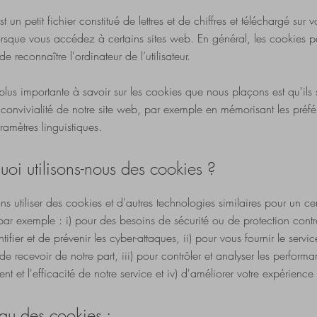
 un petit fichier constitué de lettres et de chiffres et téléchargé sur v
orsque vous accédez à certains sites web. En général, les cookies p
e reconnaître l'ordinateur de l’utilisateur.
plus importante à savoir sur les cookies que nous plaçons est qu'ils 
 convivialité de notre site web, par exemple en mémorisant les préf
aramètres linguistiques.
uoi utilisons-nous des cookies ?
 utiliser des cookies et d'autres technologies similaires pour un c
par exemple : i) pour des besoins de sécurité ou de protection contr
ntifier et de prévenir les cyber-attaques, ii) pour vous fournir le serv
de recevoir de notre part, iii) pour contrôler et analyser les performa
t et l'efficacité de notre service et iv) d'améliorer votre expérience u
au des cookies :