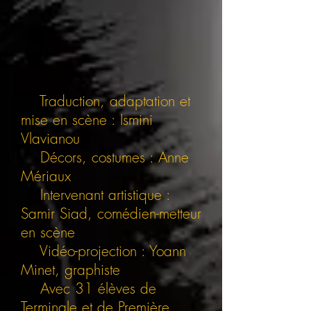
Traduction, adaptation et
mise en scène : Ismini
Vlavianou
Décors, costumes : Anne
Mériaux
Intervenant artistique :
Samir Siad, comédien-metteur
en scène
Vidéo-projection : Yoann
Minet, graphiste
Avec 31 élèves de
Terminale et de Première