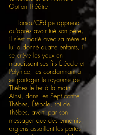
Option Théâtre
Lorsqu’Œdipe apprend
qu’après avoir tué son père,
il s’est marié avec sa mère et
lui a donné quatre enfants, il
se crève les yeux en
maudissant ses fils Étéocle et
Polynice, les condamnant à
se partager le royaume de
Thèbes le fer à la main.
Ainsi, dans Les Sept contre
Thèbes, Étéocle, roi de
Thèbes, averti par son
messager que des ennemis
argiens assaillent les portes