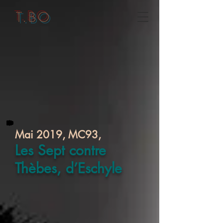
T.BO
Mai 2019, MC93,
Les Sept contre
Thèbes, d’Eschyle