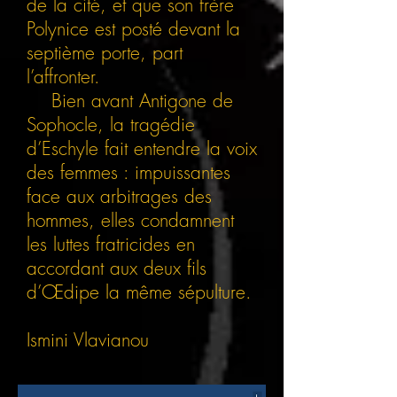
de la cité, et que son frère
Polynice est posté devant la
septième porte, part
l’affronter.
Bien avant Antigone de
Sophocle, la tragédie
d’Eschyle fait entendre la voix
des femmes : impuissantes
face aux arbitrages des
hommes, elles condamnent
les luttes fratricides en
accordant aux deux fils
d’Œdipe la même sépulture.
Ismini Vlavianou