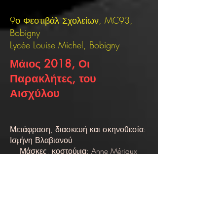
9ο Φεστιβάλ Σχολείων, MC93,
Bobigny
Lycée Louise Michel, Bobigny
Μάιος 2018, Οι
Παρακλήτες, του
Αισχύλου
Μετάφραση, διασκευή και σκηνοθεσία:
Ισμήνη Βλαβιανού
Μάσκες, κοστούμια: Anne Mériaux
Καλλιτεχνικός ομιλητής: Samir Siad
Με 28 μαθητές από την Première και το
Terminale από το Atelier Théâtre du lycée