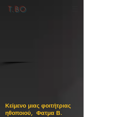
T.BO
Κείμενο μιας φοιτήτριας
ηθοποιού, Φατμα Β.