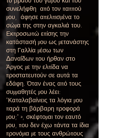
το βράδυ του γάμου και που
συνελήφθη
από τον παππού
μου,
άφησε απελπισμένα το
σώμα της στην αγκαλιά του.
Εκπροσωπώ επίσης την
κατάστασή μου ως μετανάστης
στη Γαλλία μέσω των
Δαναΐδων που ήρθαν στο
Άργος με την ελπίδα να
προστατευτούν σε αυτά τα
εδάφη. Όταν ένας από τους
συμμαθητές μου λέει:
"Καταλαβαίνεις τα λόγια μου
παρά τη βάρβαρη προφορά
μου;" », σκέφτομαι τον εαυτό
μου, που δεν έχω πάντα τα ίδια
προνόμια με τους ανθρώπους