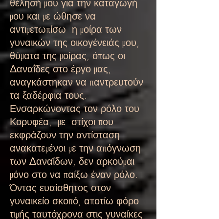
θέλησή μου για την καταγωγή
μου και με ώθησε να
αντιμετωπίσω
η μοίρα των
γυναικών της οικογένειάς μου,
θύματα της μοίρας, όπως οι
Δαναΐδες στο έργο μας,
αναγκάστηκαν να παντρευτούν
τα ξαδέρφια τους.
Ενσαρκώνοντας τον ρόλο του
Κορυφέα,
με
στίχοι που
εκφράζουν την αντίσταση
ανακατεμένοι με την απόγνωση
των Δαναΐδων, δεν αρκούμαι
μόνο στο να παίξω έναν ρόλο.
Όντας ευαίσθητος στον
γυναικείο σκοπό, αποτίω φόρο
τιμής ταυτόχρονα στις γυναίκες