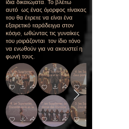
ίδια δικαιώματα. Το βλέπω
αυτό
ως ένας όμορφος πίνακας
που θα έπρεπε να είναι ένα
εξαιρετικό παράδειγμα στον
κόσμο, ωθώντας τις γυναίκες
που μοιράζονται
τον ίδιο πόνο
να ενωθούν για να ακουστεί η
φωνή τους.
9. Les Suppliantes.
5. Les Suppliantes.
4. Les Suppliantes.
Salutations.JPG
Pélasgos et le Choeu
Zeus portant le masq
8. Les Suppliantes.
7. Les Suppliantes. La
3. Les Suppliantes.
Danaïde seule en lie
danse des Danaïde
Zeus et Io.JPG