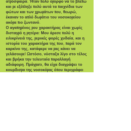
ατμόσφαιρα. Ήταν πολύ όμορφο να το βλέπω
και με εξέπληξε πολύ αυτά τα παιχνίδια των
φώτων και των χρωμάτων που, θεωρώ,
έκαναν το απλό δωμάτιο του νοσοκομείου
ακόμα πιο ζωντανό.
Ο αγαπημένος μου χαρακτήρας είναι χωρίς
δισταγμό η μητέρα: Μου άρεσε πολύ η
ειλικρίνειά της, μερικές φορές χυδαία, και η
ιστορία του χαρακτήρα της που, παρά τον
καρκίνο της, κατάφερε να μας κάνει να
γελάσουμε! Ωστόσο, νύσταξα λίγο στο τέλος
και βρήκα την τελευταία παραλλαγή
αδιάφορη. Πράγματι, θα είχα διαγράψει το
κουρδισμα της νοσοκόμας όπου περιγράφει
τον χορό του Δελχί: είναι ένα κάπως μακρύ
και περιττό πλεόνασμα που δεν είναι
απαραίτητο για την κατανόηση της ιστορίας
και που δίνει μόνο την εντύπωση μιας
μετάβασης προς το τέλος του κομματιού.
Όμως, παρά αυτό το τέλος, αυτό το έργο, με
την ιστορία του, την πολυπλοκότητά του
αλλά και από τη σκηνογραφία του, παραμένει
αυτό που έχω απολαύσει περισσότερο από
όλα τα έργα που έχω δει μέχρι τώρα.
Mânel El Akramine, Πρώτος