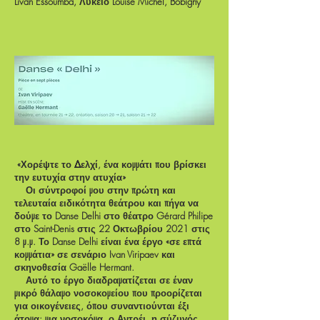
Livan Essoumba, Λύκειο Louise Michel, Bobigny
«Χορέψτε το Δελχί, ένα κομμάτι που βρίσκει
την ευτυχία στην ατυχία»
Οι σύντροφοί μου στην πρώτη και
τελευταία ειδικότητα θεάτρου και πήγα να
δούμε το Danse Delhi στο θέατρο Gérard Philipe
στο Saint-Denis στις 22 Οκτωβρίου 2021 στις
8 μ.μ. Το Danse Delhi είναι ένα έργο «σε επτά
κομμάτια» σε σενάριο Ivan Viripaev και
σκηνοθεσία Gaëlle Hermant.
Αυτό το έργο διαδραματίζεται σε έναν
μικρό θάλαμο νοσοκομείου που προορίζεται
για οικογένειες, όπου συναντιούνται έξι
άτομα: μια νοσοκόμα, ο Αντρέι, η σύζυγός