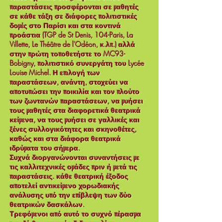
παραστάσεις προσφέρονται σε μαθητές
σε κάθε τάξη σε διάφορες πολιτιστικές
δομές στο Παρίσι και στα κοντινά
προάστια (TGP de St Denis, 104-Paris, La
Villette, Le Théâtre de l'Odéon, κ.λπ.) αλλά
στην πρώτη τοποθετήστε το MC93-
Bobigny, πολιτιστικό συνεργάτη του Lycée
Louise Michel. Η επιλογή των
παραστάσεων, ανάντη, στοχεύει να
αποτυπώσει την ποικιλία και τον πλούτο
των ζωντανών παραστάσεων, να μυήσει
τους μαθητές στα διαφορετικά θεατρικά
κείμενα, να τους μυήσει σε γαλλικές και
ξένες συλλογικότητες και σκηνοθέτες,
καθώς και στα διάφορα θεατρικά
ιδρύματα του σήμερα.
Συχνά διοργανώνονται συναντήσεις με
τις καλλιτεχνικές ομάδες πριν ή μετά τις
παραστάσεις. κάθε θεατρική έξοδος
αποτελεί αντικείμενο χορωδιακής
ανάλυσης υπό την επίβλεψη των δύο
θεατρικών δασκάλων.
Τρεφόμενοι από αυτό το συχνό πέρασμα