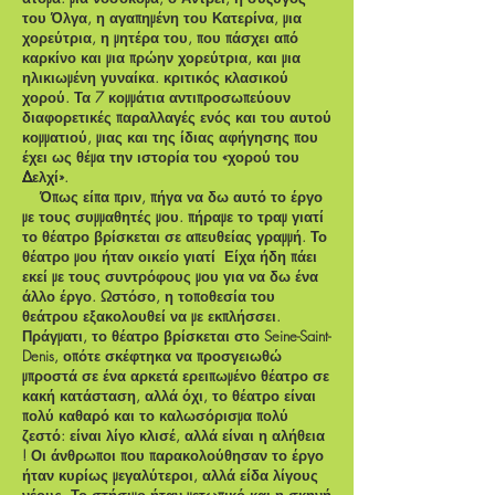
του Όλγα, η αγαπημένη του Κατερίνα, μια
χορεύτρια, η μητέρα του, που πάσχει από
καρκίνο και μια πρώην χορεύτρια, και μια
ηλικιωμένη γυναίκα. κριτικός κλασικού
χορού. Τα 7 κομμάτια αντιπροσωπεύουν
διαφορετικές παραλλαγές ενός και του αυτού
κομματιού, μιας και της ίδιας αφήγησης που
έχει ως θέμα την ιστορία του «χορού του
Δελχί».
Όπως είπα πριν, πήγα να δω αυτό το έργο
με τους συμμαθητές μου. πήραμε το τραμ γιατί
το θέατρο βρίσκεται σε απευθείας γραμμή. Το
θέατρο μου ήταν οικείο γιατί
Είχα ήδη πάει
εκεί με τους συντρόφους μου για να δω ένα
άλλο έργο. Ωστόσο, η τοποθεσία του
θεάτρου εξακολουθεί να με εκπλήσσει.
Πράγματι, το θέατρο βρίσκεται στο Seine-Saint-
Denis, οπότε σκέφτηκα να προσγειωθώ
μπροστά σε ένα αρκετά ερειπωμένο θέατρο σε
κακή κατάσταση, αλλά όχι, το θέατρο είναι
πολύ καθαρό και το καλωσόρισμα πολύ
ζεστό: είναι λίγο κλισέ, αλλά είναι η αλήθεια
! Οι άνθρωποι που παρακολούθησαν το έργο
ήταν κυρίως μεγαλύτεροι, αλλά είδα λίγους