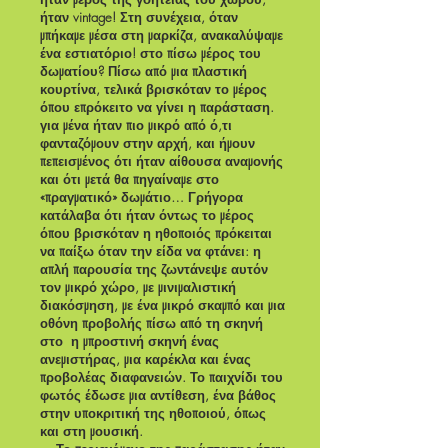
ήταν vintage! Στη συνέχεια, όταν
μπήκαμε μέσα στη μαρκίζα, ανακαλύψαμε
ένα εστιατόριο! στο πίσω μέρος του
δωματίου? Πίσω από μια πλαστική
κουρτίνα, τελικά βρισκόταν το μέρος
όπου επρόκειτο να γίνει η παράσταση.
για μένα ήταν πιο μικρό από ό,τι
φανταζόμουν στην αρχή, και ήμουν
πεπεισμένος ότι ήταν αίθουσα αναμονής
και ότι μετά θα πηγαίναμε στο
«πραγματικό» δωμάτιο… Γρήγορα
κατάλαβα ότι ήταν όντως το μέρος
όπου βρισκόταν η ηθοποιός πρόκειται
να παίξω όταν την είδα να φτάνει: η
απλή παρουσία της ζωντάνεψε αυτόν
τον μικρό χώρο, με μινιμαλιστική
διακόσμηση, με ένα μικρό σκαμπό και μια
οθόνη προβολής πίσω από τη σκηνή
στο
η μπροστινή σκηνή ένας
ανεμιστήρας, μια καρέκλα και ένας
προβολέας διαφανειών. Το παιχνίδι του
φωτός έδωσε μια αντίθεση, ένα βάθος
στην υποκριτική της ηθοποιού, όπως
και στη μουσική.