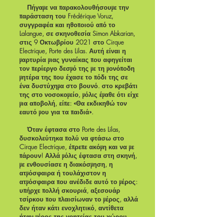
Πήγαμε να παρακολουθήσουμε την
παράσταση του Frédérique Voruz,
συγγραφέα και ηθοποιού από το
Lalangue, σε σκηνοθεσία Simon Abkarian,
στις 9 Οκτωβρίου 2021 στο Cirque
Electrique, Porte des Lilas. Αυτή είναι η
μαρτυρία μιας γυναίκας που αφηγείται
τον περίεργο δεσμό της με τη μονόποδη
μητέρα της που έχασε το πόδι της σε
ένα δυστύχημα στο βουνό. στο κρεβάτι
της στο νοσοκομείο, μόλις έμαθε ότι είχε
μια αποβολή, είπε: «Θα εκδικηθώ τον
εαυτό μου για τα παιδιά».
Όταν έφτασα στο Porte des Lilas,
δυσκολεύτηκα πολύ να φτάσω στο
Cirque Electrique, έπρεπε ακόμη και να με
πάρουν! Αλλά μόλις έφτασα στη σκηνή,
με ενθουσίασε η διακόσμηση, η
ατμόσφαιρα ή τουλάχιστον η
ατμόσφαιρα που ανέδιδε αυτό το μέρος:
υπήρχε πολλή σκουριά, αξεσουάρ
τσίρκου που πλαισίωναν το μέρος, αλλά
δεν ήταν κάτι ενοχλητικό, αντίθετα
ήταν μέρος της γοητείας του χώρου,