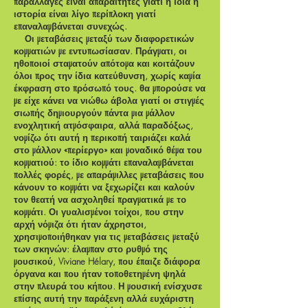
παραλλαγές είναι απαραίτητες γιατί η ίδια η
ιστορία είναι λίγο περίπλοκη γιατί
επαναλαμβάνεται συνεχώς.
Οι μεταβάσεις μεταξύ των διαφορετικών
κομματιών με εντυπωσίασαν. Πράγματι, οι
ηθοποιοί σταματούν απότομα και κοιτάζουν
όλοι προς την ίδια κατεύθυνση, χωρίς καμία
έκφραση στο πρόσωπό τους. θα μπορούσε να
με είχε κάνει να νιώθω άβολα γιατί οι στιγμές
σιωπής δημιουργούν πάντα μια μάλλον
ενοχλητική ατμόσφαιρα, αλλά παραδόξως,
νομίζω ότι αυτή η περικοπή ταιριάζει καλά
στο μάλλον «περίεργο» και μοναδικό θέμα του
κομματιού: το ίδιο κομμάτι επαναλαμβάνεται
πολλές φορές, με απαράμιλλες μεταβάσεις που
κάνουν το κομμάτι να ξεχωρίζει και καλούν
τον θεατή να ασχοληθεί πραγματικά με το
κομμάτι. Οι γυαλισμένοι τοίχοι, που στην
αρχή νόμιζα ότι ήταν άχρηστοι,
χρησιμοποιήθηκαν για τις μεταβάσεις μεταξύ
των σκηνών: έλαμπαν στο ρυθμό της
μουσικού, Viviane Hélary, που έπαιζε διάφορα
όργανα και που ήταν τοποθετημένη ψηλά
στην πλευρά του κήπου. Η μουσική ενίσχυσε
επίσης αυτή την παράξενη αλλά ευχάριστη