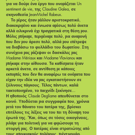
για να δούμε ένα έργο που ονομάζεται Un
sentiment de vie, της Claudine Galea, σε
σκηνοθεσία Jean-Michel Rabeux.
Το μέρος ήταν μάλλον αριστοκρατικό,
διακεκριμένο και ένιωσα αμέσως πολύ άνετα
αλλά ειλικρινά όχι πραγματικά στη θέση μου.
Μόλις μπήκαμε, περιμέναμε πολύ, μια αναμονή
που δεν μου άρεσε πολύ, αλλά μου επέτρεψε
να διαβάσω το φυλλάδιο του δωματίου. Στη
συνέχεια μας μάζεψαν οι δασκάλες μας
Madame Mériaux και Madame Vlavianou και
μπήκαμε στην αίθουσα. Τα καθίσματα ήταν
αρκετά άνετα, σε αντίθεση με κάποιες
εκπομπές που δεν θα αναφέρω τα ονόματα που
είχαν την ιδέα να μας εγκαταστήσουν σε
ξύλινους πάγκους. Τέλος πάντων, καλά
τακτοποιημένο, το παιχνίδι ξεκίνησε...
Η ηθοποιός Claude Degliame απευθύνεται στο
κοινό. Υποδύεται μια συγγραφέα που, χρόνια
μετά τον θάνατο του πατέρα της, βρίσκει
επιτέλους τις λέξεις να του πει τη δύναμη του
έρωτά της. "Και, όπως σε τόσες οικογένειες,
μιλάμε για πολιτική για να φιμώσουμε τη
στοργή μας. Ο πατέρας είναι στρατιώτης από
τους αποικιακούς πολέμους, πιέντ-νουάρ,