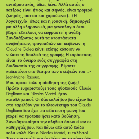
αντιδραστικός, όπως λένε. Αλλά αυτός ο
πατέρας είναι ήπιος και σεμνός, είναι τρομερά
ζωηρός , αστεία και χαρούμενα (...) Η
λογοτεχνία, όπως και η μουσική, δημιουργεί
μια άλλη κληρονομιά, μια γενεαλογία όπου
μπορεί επιτέλους να εκφραστεί η αγάπη.
Συνδυάζοντας αυτά τα αποσπάσματα
αναμνήσεων, τραγουδιών και κειμένων, η
Claudine Galea κάνει επίσης κάποιον να
νιώσει τη δουλειά της γραφής Η παράσταση
είναι
το όνειρο ενός συγγραφέα στη
διαδικασία της συγγραφής. Είμαστε
καλεσμένοι στο θέατρο των σκέψεών του...»
Jean-Michel Rabeux.
Μου άρεσε πολύ η αίσθηση της ζωής!
Πρώτα ευχαριστούμε τους ηθοποιούς Claude
Degliame και Nicolas Martel. ήταν
καταπληκτικοί. Οι δάσκαλοί μου μου είχαν πει
στο παρελθόν για το πλεονέκτημα του Claude
Degliame που έχει μια απίστευτη φωνή που
μπορεί να τροποποιήσει κατά βούληση.
Συνειδητοποίησα την αλήθεια όσων είπαν οι
καθηγητές μου. Και πάνω από αυτό παίζει
πολύ καλά. Και ο Nicolas Martel, τι ταλέντο!
Έχω την εντύπωση ότι ξέρει να τα κάνει όλα: