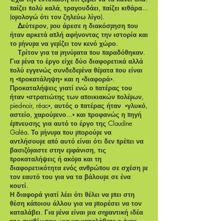
παίζει πολύ καλά, τραγουδάει, παίζει κιθάρα...
(ομολογώ ότι τον ζηλεύω λίγο).
Δεύτερον, μου άρεσε η διακόσμηση που
ήταν αρκετά απλή αφήνοντας την ιστορία και
το μήνυμα να γεμίζει τον κενό χώρο.
Τρίτον για τα μηνύματα που παραδόθηκαν.
Για μένα το έργο είχε δύο διαφορετικά αλλά
πολύ εγγενώς συνδεδεμένα θέματα που είναι
η «προκατάληψη» και η «διαφορά».
Προκαταλήψεις γιατί ενώ ο πατέρας του
ήταν «στρατιώτης των αποικιακών πολέμων,
pied-noir, réac», αυτός ο πατέρας ήταν
«γλυκό,
αστείο, χαρούμενο...» και προφανώς η πηγή
έμπνευσης για αυτό το έργο της Claudine
Galéa. Το μήνυμα που μπορούμε να
αντλήσουμε από αυτό είναι ότι δεν πρέπει να
βασιζόμαστε στην εμφάνιση, τις
προκαταλήψεις ή ακόμα και τη
διαφορετικότητα ενός ανθρώπου σε σχέση με
τον εαυτό του για να τα βάλουμε σε ένα
κουτί.
Η διαφορά γιατί λέει ότι θέλει να μπει στη
θέση κάποιου άλλου για να μπορέσει να τον
καταλάβει. Για μένα είναι μια σημαντική ιδέα