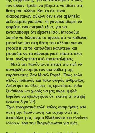
της συμβίωσης. για να καταλάβετε ο ένας
τον άλλον, πρέπει να μπορείτε να μπείτε στη
θέση του άλλου. Και το ότι είναι
διαφορετικών φύλων δεν είναι αμελητέα
λεπτομέρεια για μένα, «η γυναίκα μπορεί να
φορέσει ένα αντρικό τζιν», για να
καταλάβουμε ότι είμαστε ίσοι. Μπορούμε
λοιπόν να δώσουμε το μήνυμα ότι «ο καθένας
μπορεί να μπει στη θέση του άλλου» για να
μπορέσει να το καταλάβει καλύτερα και
μπορούμε να το κάνουμε γιατί είμαστε όλοι
ίσοι, ανεξάρτητα από προκαταλήψεις.
Μετά την παράσταση είχαμε την τιμή να
συνομιλήσουμε με τον σκηνοθέτη της
παράστασης Ζαν Μισέλ Ραμπέ. Ένας πολύ
απλός, ταπεινός και πολύ σοφός άνθρωπος.
Απάντησε σε όλες μας τις ερωτήσεις πολύ
ξεκάθαρα και χωρίς να μας πάρει ψηλά
(οφείλω να ομολογήσω ότι εκείνη τη στιγμή
ένιωσα λίγο VIP).
Έχω πραγματικά πολύ καλές αναμνήσεις από
αυτή την παράσταση και ευχαριστώ τις
δασκάλες μου, κυρία Βλαβιανού και Madame
Mériaux, που την διοργάνωσαν για εμάς.