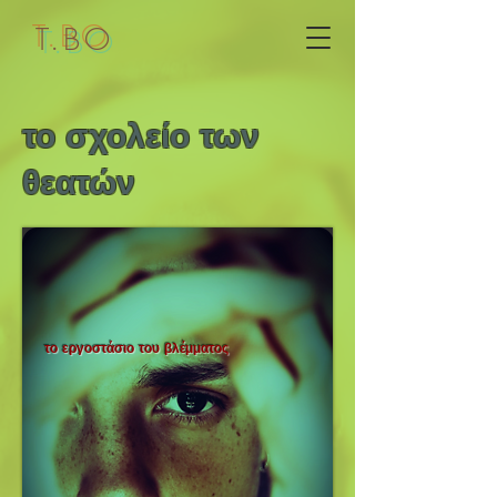
T.BO
το σχολείο των
θεατών
το εργοστάσιο του βλέμματος