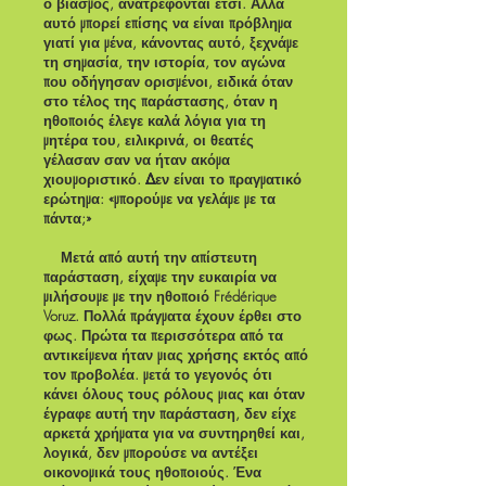
ο βιασμός, ανατρέφονται έτσι. Αλλά
αυτό μπορεί επίσης να είναι πρόβλημα
γιατί για μένα, κάνοντας αυτό, ξεχνάμε
τη σημασία, την ιστορία, τον αγώνα
που οδήγησαν ορισμένοι, ειδικά όταν
στο τέλος της παράστασης, όταν η
ηθοποιός έλεγε καλά λόγια για τη
μητέρα του, ειλικρινά, οι θεατές
γέλασαν σαν να ήταν ακόμα
χιουμοριστικό. Δεν είναι το πραγματικό
ερώτημα: «μπορούμε να γελάμε με τα
πάντα;»
Μετά από αυτή την απίστευτη
παράσταση, είχαμε την ευκαιρία να
μιλήσουμε με την ηθοποιό Frédérique
Voruz. Πολλά πράγματα έχουν έρθει στο
φως. Πρώτα τα περισσότερα από τα
αντικείμενα ήταν μιας χρήσης εκτός από
τον προβολέα. μετά το γεγονός ότι
κάνει όλους τους ρόλους μιας και όταν
έγραφε αυτή την παράσταση, δεν είχε
αρκετά χρήματα για να συντηρηθεί και,
λογικά, δεν μπορούσε να αντέξει
οικονομικά τους ηθοποιούς. Ένα