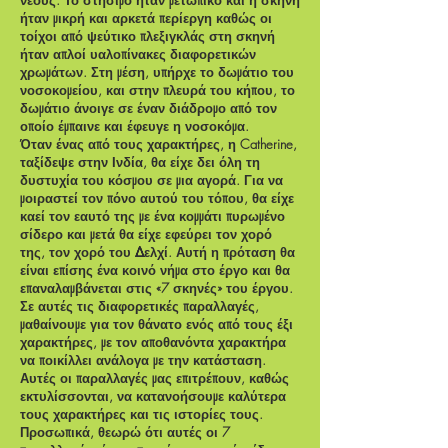
νέους. Το στήσιμο ήταν μετωπικό και η σκηνή
ήταν μικρή και αρκετά περίεργη καθώς οι
τοίχοι από ψεύτικο πλεξιγκλάς στη σκηνή
ήταν απλοί υαλοπίνακες διαφορετικών
χρωμάτων. Στη μέση, υπήρχε το δωμάτιο του
νοσοκομείου, και στην πλευρά του κήπου, το
δωμάτιο άνοιγε σε έναν διάδρομο από τον
οποίο έμπαινε και έφευγε η νοσοκόμα.
Όταν ένας από τους χαρακτήρες, η Catherine,
ταξίδεψε στην Ινδία, θα είχε δει όλη τη
δυστυχία του κόσμου σε μια αγορά. Για να
μοιραστεί τον πόνο αυτού του τόπου, θα είχε
καεί τον εαυτό της με ένα κομμάτι πυρωμένο
σίδερο και μετά θα είχε εφεύρει τον χορό
της, τον χορό του Δελχί. Αυτή η πρόταση θα
είναι επίσης ένα κοινό νήμα στο έργο και θα
επαναλαμβάνεται στις «7 σκηνές» του έργου.
Σε αυτές τις διαφορετικές παραλλαγές,
μαθαίνουμε για τον θάνατο ενός από τους έξι
χαρακτήρες, με τον αποθανόντα χαρακτήρα
να ποικίλλει ανάλογα με την κατάσταση.
Αυτές οι παραλλαγές μας επιτρέπουν, καθώς
εκτυλίσσονται, να κατανοήσουμε καλύτερα
τους χαρακτήρες και τις ιστορίες τους.
Προσωπικά, θεωρώ ότι αυτές οι 7