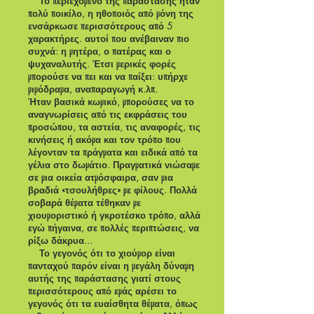
Το περιεχόμενο της παράστασης ήταν
πολύ ποικίλο, η ηθοποιός από μόνη της
ενσάρκωσε περισσότερους από 5
χαρακτήρες. αυτοί που ανέβαιναν πιο
συχνά: η μητέρα, ο πατέρας και ο
ψυχαναλυτής. Έτσι μερικές φορές
μπορούσε να πει και να παίξει: υπήρχε
μιμόδραμα, αναπαραγωγή κ.λπ.
Ήταν βασικά κωμικό, μπορούσες να το
αναγνωρίσεις από τις εκφράσεις του
προσώπου, τα αστεία, τις αναφορές, τις
κινήσεις ή ακόμα και τον τρόπο που
λέγονταν τα πράγματα και ειδικά από τα
γέλια στο δωμάτιο. Πραγματικά νιώσαμε
σε μια οικεία ατμόσφαιρα, σαν μια
βραδιά «τσουλήθρες» με φίλους. Πολλά
σοβαρά θέματα τέθηκαν με
χιουμοριστικό ή γκροτέσκο τρόπο, αλλά
εγώ πήγαινα, σε πολλές περιπτώσεις, να
ρίξω δάκρυα...
Το γεγονός ότι το χιούμορ είναι
πανταχού παρόν είναι η μεγάλη δύναμη
αυτής της παράστασης γιατί στους
περισσότερους από εμάς αρέσει το
γεγονός ότι τα ευαίσθητα θέματα, όπως