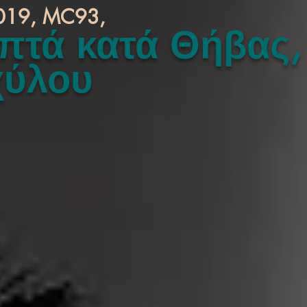
019, MC93,
πτά κατά Θήβας,
χύλου