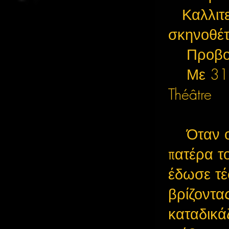
Καλλιτε
σκηνοθέ
Προβολ
Με 31 
Théâtre
Όταν ο
πατέρα το
έδωσε τέσ
βρίζοντα
καταδικάζ