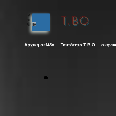
T.BO
Αρχική σελίδα
Ταυτότητα Τ.Β.Ο
σκηνικ