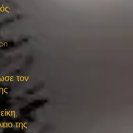
ός-
ion
τωσε τον
ης
είκη,
ειο της