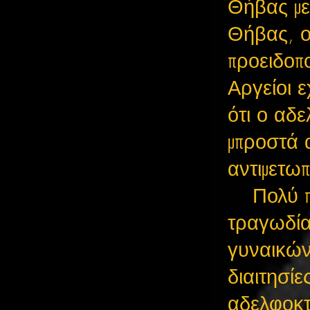
Θήβας με 
Θήβας, ο
προειδοπο
Αργείοι ε
ότι ο αδ
μπροστά 
αντιμετωπ
Πολύ π
τραγωδία
γυναικών
διαιτησί
αδελφοκτ