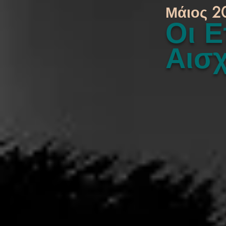
Μάιος 2
Οι Ε
Αισ