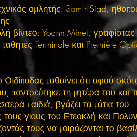
χνικός ομιλητής: Samir Siad, ηθοποι
της
ή βίντεο: Yoann Minet, γραφίστας
μαθητές Terminale και Première Opt
 Οιδίποδας μαθαίνει ότι αφού σκό
υ, παντρεύτηκε τη μητέρα του και τ
σερα παιδιά, βγάζει τα μάτια του
ς τους γιους του Ετεοκλή και Πολυν
οντάς τους να μοιράζονται το βασίλ