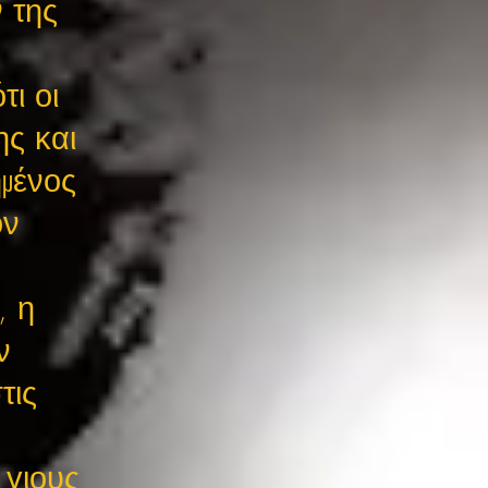
ν της
τι οι
ης και
ημένος
ον
, η
ν
τις
 γιους