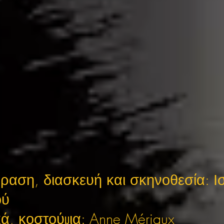
ραση, διασκευή και σκηνοθεσία: Ι
ού
ά, κοστούμια: Anne Mériaux