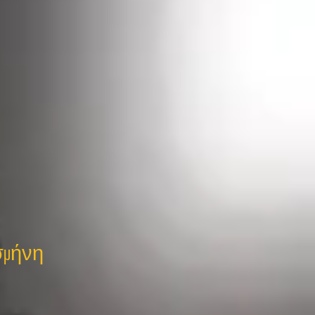
σμήνη