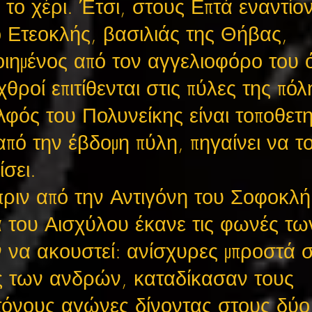
το χέρι. Έτσι, στους Επτά εναντίο
 Ετεοκλής, βασιλιάς της Θήβας,
ιημένος από τον αγγελιοφόρο του ό
χθροί επιτίθενται στις πύλες της πόλ
ελφός του Πολυνείκης είναι τοποθετ
από την έβδομη πύλη, πηγαίνει να τ
ίσει.
ριν από την Αντιγόνη του Σοφοκλή
 του Αισχύλου έκανε τις φωνές τω
 να ακουστεί: ανίσχυρες μπροστά σ
ες των ανδρών, καταδίκασαν τους
όνους αγώνες δίνοντας στους δύο