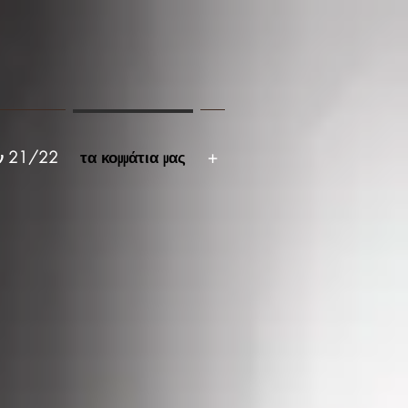
ν 21/22
τα κομμάτια μας
+