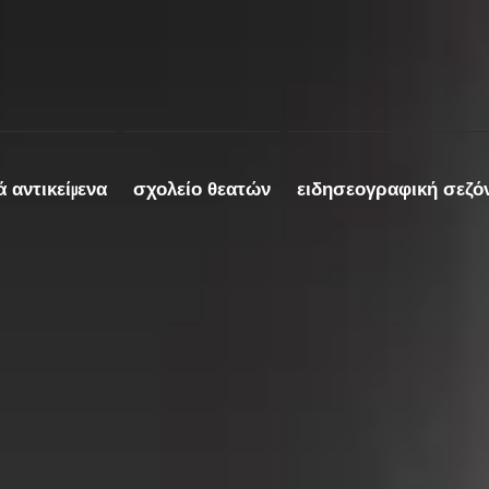
ά αντικείμενα
σχολείο θεατών
ειδησεογραφική σεζό