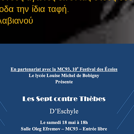
οδα την ίδια ταφή.
λαβιανού