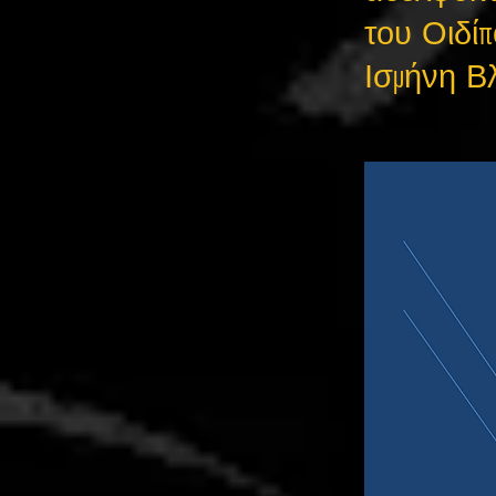
του Οιδίπ
Ισμήνη Β