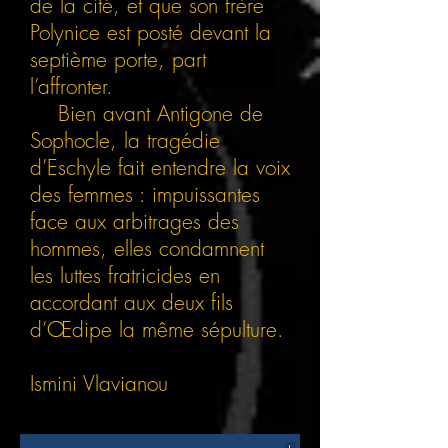
de la cité, et que son frère
Polynice est posté devant la
septième porte, part
l’affronter.
Bien avant Antigone de
Sophocle, la tragédie
d’Eschyle fait entendre la voix
des femmes : impuissantes
face aux arbitrages des
hommes, elles condamnent
les luttes fratricides en
accordant aux deux fils
d’Œdipe la même sépulture.
Ismini Vlavianou