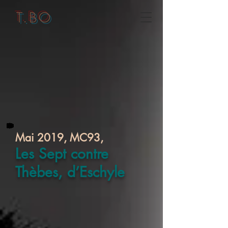
T.BO
Mai 2019, MC93,
Les Sept contre
Thèbes, d’Eschyle