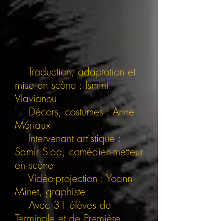
Traduction, adaptation et
mise en scène : Ismini
Vlavianou
Décors, costumes : Anne
Mériaux
Intervenant artistique :
Samir Siad, comédien-metteur
en scène
Vidéo-projection : Yoann
Minet, graphiste
Avec 31 élèves de
Terminale et de Première