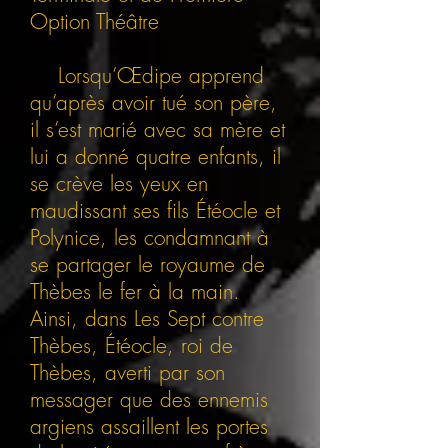
Option Théâtre
Lorsqu’Œdipe apprend
qu’après avoir tué son père,
il s’est marié avec sa mère et
lui a donné quatre enfants, il
se crève les yeux en
maudissant ses fils Étéocle et
Polynice, les condamnant à
se partager le royaume de
Thèbes le fer à la main.
Ainsi, dans Les Sept contre
Thèbes, Étéocle, roi de
Thèbes, averti par son
messager que des ennemis
argiens assaillent les portes