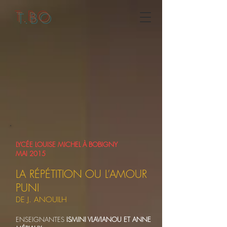
T.BO
LYCÉE LOUISE MICHEL À BOBIGNY
MAI 2015
LA RÉPÉTITION OU L’AMOUR
PUNI
DE J. ANOUILH
ENSEIGNANTES
ISMINI VLAVIANOU ET ANNE