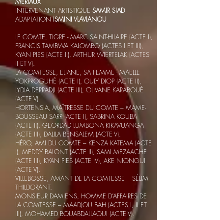
MÉRIAUX
INTERVENANT ARTISTIQUE
SAMIR SIAD
ADAPTATION
ISMINI VLAVIANOU
LE COMTE, TIGRE - MARC SAINT-HILAIRE (ACTE I),
FRANCIS TAMBWA KALOMBO (ACTES I ET III),
KYAN PIES (ACTE II), ARTHUR WIERTELAK (ACTES
II ET V).
LA COMTESSE, ELIANE, SA FEMME - MAËLLE
YOKPROGUHÉ (ACTE I), OULY DIOP (ACTE II),
LYDIA DERRADJI (ACTE III), OLIVANE KARABOUÉ
(ACTE V)
HORTENSIA, MAÎTRESSE DU COMTE – MAME-
BOUSSEAU SARR (ACTE I), SABRINA KOUBA
(ACTE II), GEORDAD LUMBONA KIKAVUANGA
(ACTE III), DALILA BENSALEM (ACTE V).
HÉRO, AMI DU COMTE – KENZA KATEMA (ACTE
I), MEDDY BALONT (ACTE II), SAMI MEZAACHE
(ACTE III), KYAN PIES (ACTE IV), AKE NIONGUI
(ACTE V).
VILLEBOSSE, AMANT DE LA COMTESSE – SÉLIM
THILDORANT.
MONSIEUR DAMIENS, HOMME D’AFFAIRES DE
LA COMTESSE – MAADJOU BAH (ACTES I, II ET
III), MOHAMED BOUABDALLAOUI (ACTE V).