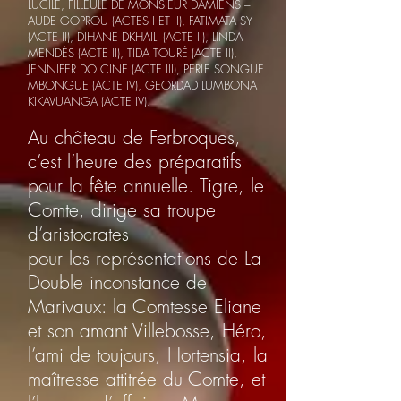
LUCILE, FILLEULE DE MONSIEUR DAMIENS –
AUDE GOPROU (ACTES I ET II), FATIMATA SY
(ACTE II), DIHANE DKHAILI (ACTE II), LINDA
MENDÈS (ACTE II), TIDA TOURÉ (ACTE II),
JENNIFER DOLCINE (ACTE III), PERLE SONGUE
MBONGUE (ACTE IV), GEORDAD LUMBONA
KIKAVUANGA (ACTE IV).
Au château de Ferbroques,
c’est l’heure des préparatifs
pour la fête annuelle. Tigre, le
Comte, dirige sa troupe
d’aristocrates
pour les représentations de La
Double inconstance de
Marivaux: la Comtesse Eliane
et son amant Villebosse, Héro,
l’ami de toujours, Hortensia, la
maîtresse attitrée du Comte, et