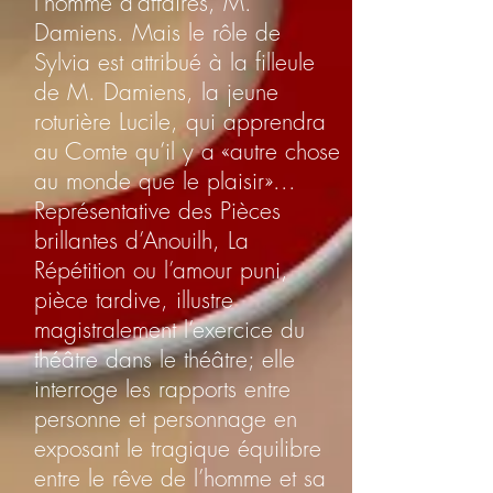
l’homme d’affaires, M.
Damiens. Mais le rôle de
Sylvia est attribué à la filleule
de M. Damiens, la jeune
roturière Lucile, qui apprendra
au Comte qu’il y a «autre chose
au monde que le plaisir»...
Représentative des Pièces
brillantes d’Anouilh, La
Répétition ou l’amour puni,
pièce tardive, illustre
magistralement l’exercice du
théâtre dans le théâtre; elle
interroge les rapports entre
personne et personnage en
exposant le tragique équilibre
entre le rêve de l’homme et sa